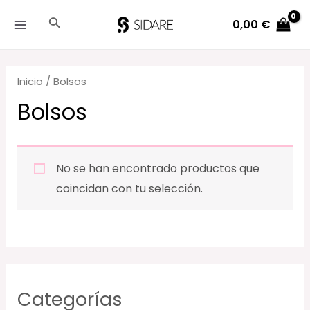
Ir
Buscar
0,00
€
al
MAIN
contenido
MENU
Inicio
/ Bolsos
Bolsos
No se han encontrado productos que
coincidan con tu selección.
Categorías