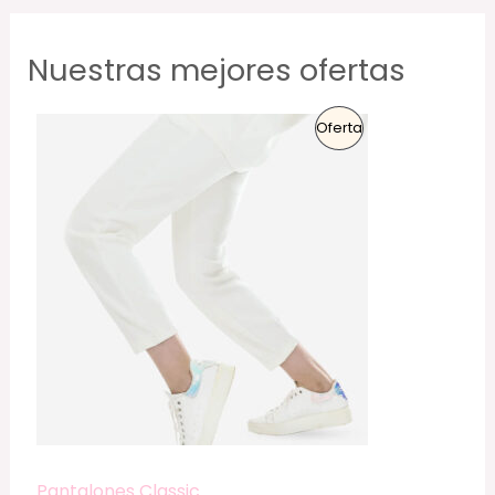
Nuestras mejores ofertas
P
Oferta
R
O
D
U
C
T
O
E
Pantalones Classic