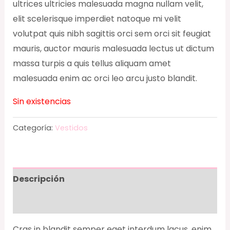
ultrices ultricies malesuada magna nullam velit,
elit scelerisque imperdiet natoque mi velit
volutpat quis nibh sagittis orci sem orci sit feugiat
mauris, auctor mauris malesuada lectus ut dictum
massa turpis a quis tellus aliquam amet
malesuada enim ac orci leo arcu justo blandit.
Sin existencias
Categoría:
Vestidos
Descripción
Valoraciones (0)
Cras in blandit semper eget interdum lacus, enim