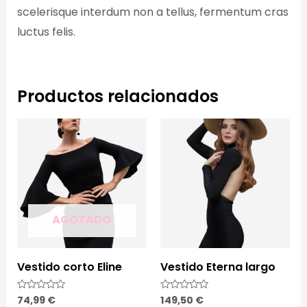
scelerisque interdum non a tellus, fermentum cras
luctus felis.
Productos relacionados
AGOTADO
Vestido corto Eline
Vestido Eterna largo
74,99
€
149,50
€
Valorado
Valorado
con
con