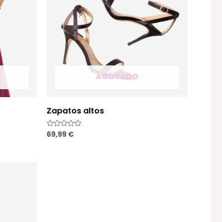
AGOTADO
Zapatos altos
69,99
€
Valorado
con
0
de
5