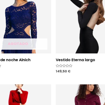
AGOTADO
 de noche Alnich
Vestido Eterna largo
149,50
€
Valorado
con
0
de
5