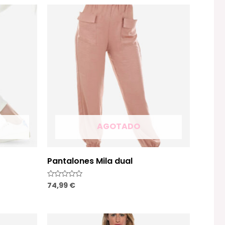
5
AGOTADO
Pantalones Mila dual
74,99
€
Valorado
con
0
de
5