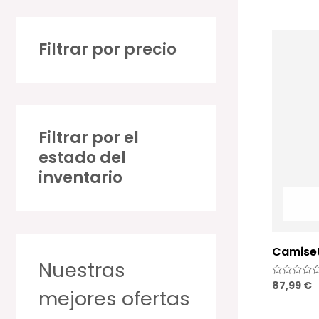
Filtrar por precio
Filtrar por el
estado del
inventario
Camise
Nuestras
87,99
€
Valorado
mejores ofertas
con
0
de