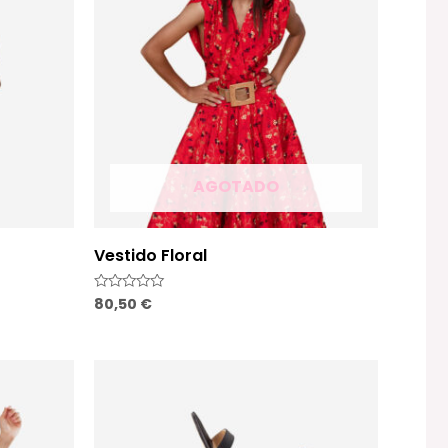
AGOTADO
Vestido Floral
80,50
€
Valorado
con
0
de
5