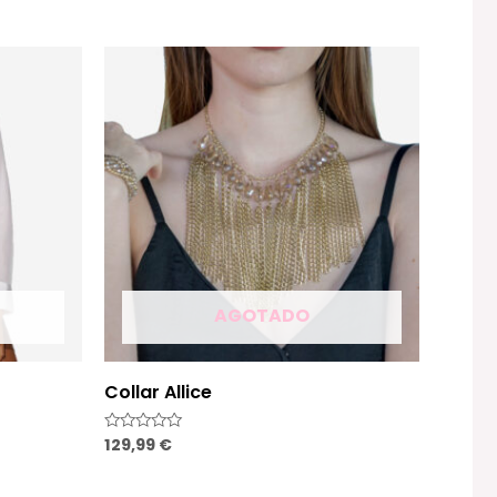
AGOTADO
Collar Allice
129,99
€
Valorado
con
0
de