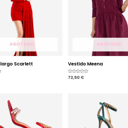
AGOTADO
AGOTADO
largo Scarlett
Vestido Meena
72,50
€
Valorado
con
0
de
5