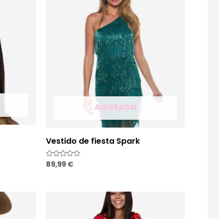
AGOTADO
Vestido de fiesta Spark
89,99
€
Valorado
con
0
de
5