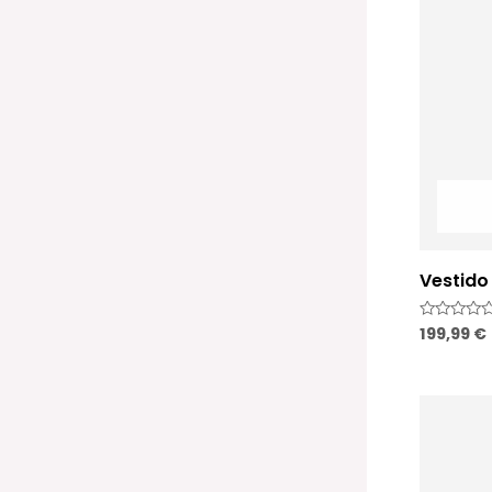
Vestido
199,99
€
Valorado
con
0
de
5